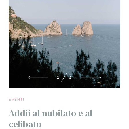
2
2
EVENTI
Addii al nubilato e al
celibato