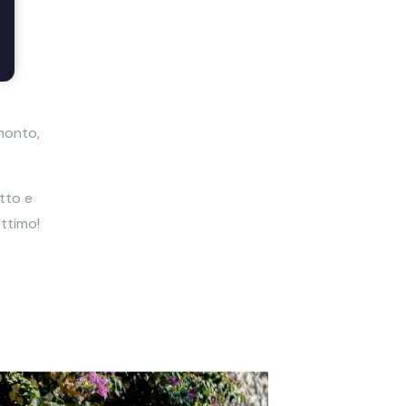
amonto,
tto e
attimo!