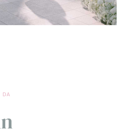
E DA
in