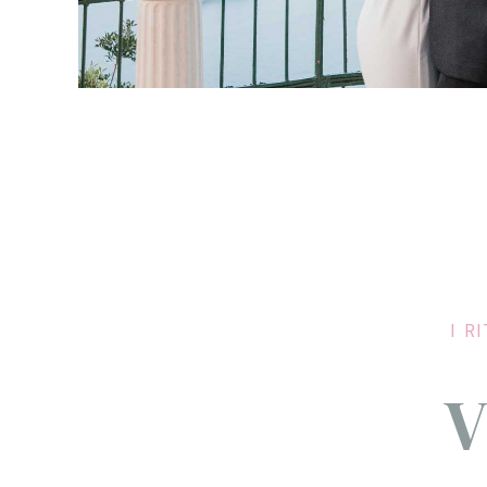
I R
V