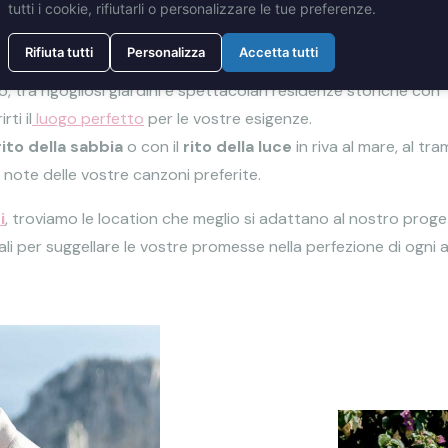
 Capri
tutti i cookie, rifiutarli o personalizzare le tue preferenze.
Rifiuta tutti
Personalizza
Accetta tutti
, tra rigogliosi giardini e spettacolari residenze storiche con
ti il
luogo perfetto
per le vostre esigenze.
rito della sabbia
o con il
rito della luce
in riva al mare, al tr
le note delle vostre canzoni preferite.
i
, troviamo le location che meglio si adattano al nostro proge
li per suggellare le vostre promesse nella perfezione di ogni 