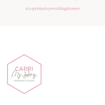
@caprimydayweddingplanner